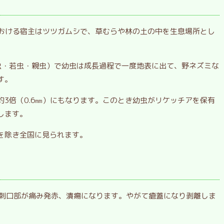
hiの自然界における宿主はツツガムシで、草むらや林の土の中を生息場所とし
虫・若虫・親虫）で幼虫は成長過程で一度地表に出て、野ネズミな
す。
3倍（0.6㎜）にもなります。このとき幼虫がリケッチアを保有
します。
を除き全国に見られます。
て刺口部が痛み発赤、潰瘍になります。やがて瘡蓋になり剥離しま