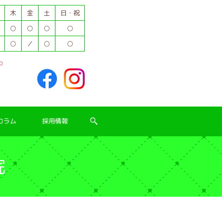
木
金
土
日・祝
○
○
○
○
○
／
○
○
0
コラム
採用情報
院