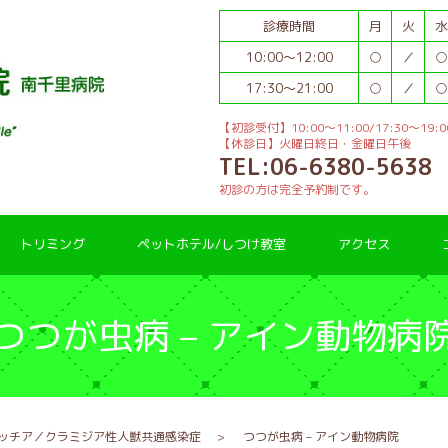
診療時間
月
火
水
10:00～12:00
○
／
○
17:30～21:00
○
／
○
【初診受付】10:00～11:00/17:30～19:0
【休診日】火曜日終日・金曜日午後
TEL:06-6380-5638
初診の方は完全予約制です。
トリミング
ペットホテル/しつけ教室
アクセス
つつが虫病 – アイン動物病
ッチア／クラミジア性人獣共通感染症
つつが虫病 – アイン動物病院