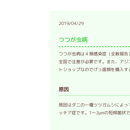
2019/04/29
つつが虫病
つつが虫病は４類感染症（全数報告
全国で注意が必要です。また、アジ
トショップなのでげっ歯類を購入す
原因
原因はダニの一種ツツガムシによって ツツ
ッチア症です。1～2μmの短桿菌状