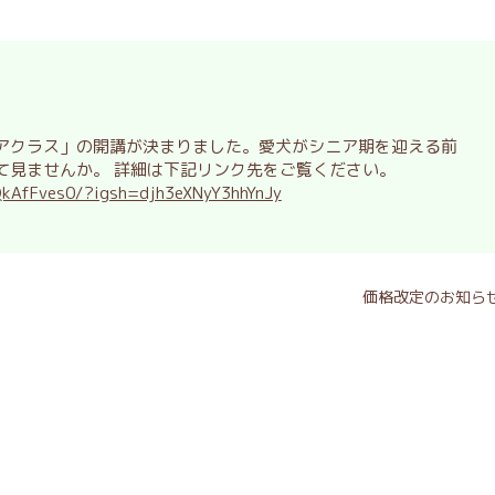
アクラス」の開講が決まりました。愛犬がシニア期を迎える前
て見ませんか。 詳細は下記リンク先をご覧ください。
QkAfFves0/?igsh=djh3eXNyY3hhYnJy
価格改定のお知ら