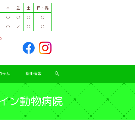
木
金
土
日・祝
○
○
○
○
○
／
○
○
0
コラム
採用情報
アイン動物病院