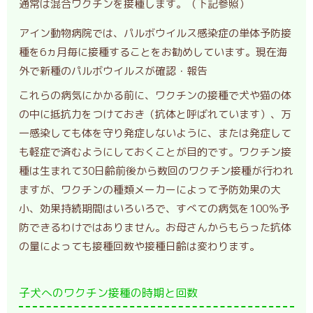
通常は混合ワクチンを接種します。（下記参照）
アイン動物病院では、パルボウイルス感染症の単体予防接
種を6ヵ月毎に接種することをお勧めしています。現在海
外で新種のパルボウイルスが確認・報告
これらの病気にかかる前に、ワクチンの接種で犬や猫の体
の中に抵抗力をつけておき（抗体と呼ばれています）、万
一感染しても体を守り発症しないように、または発症して
も軽症で済むようにしておくことが目的です。ワクチン接
種は生まれて30日齢前後から数回のワクチン接種が行われ
ますが、ワクチンの種類メーカーによって予防効果の大
小、効果持続期間はいろいろで、すべての病気を100％予
防できるわけではありません。お母さんからもらった抗体
の量によっても接種回数や接種日齢は変わります。
子犬へのワクチン接種の時期と回数