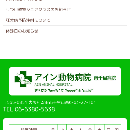
しつけ教室シニアクラスのお知らせ
狂犬病予防注射について
休診日のお知らせ
〒565-0851 大阪府吹田市千里山西6-63-27-101
TEL
06-6380-5638
診療時間
月
火
水
木
金
土
日・祝