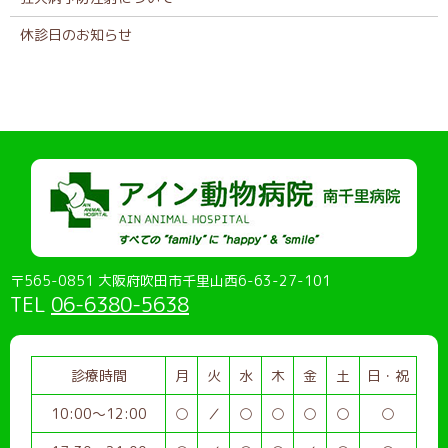
休診日のお知らせ
〒565-0851 大阪府吹田市千里山西6-63-27-101
TEL
06-6380-5638
診療時間
月
火
水
木
金
土
日・祝
10:00～12:00
○
／
○
○
○
○
○